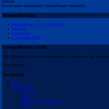
Hinweis
Es sind keine anstehenden Veranstaltungen vorhanden.
Neueste Beiträge
Betriebsferien 27. – 31. Juli 2026
Werkstatt
Occasionen
Unser Räder Hotel
Garage Blatter GmbH
Seit 1980 sind wir für unsere Kunden da. Wir freuen uns auf Ihren n
Occasionen im
Navigation
Home
Garage Blatter
über Uns
Team
Einrichtung & Maschinen
Fotos